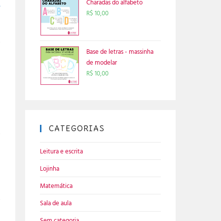
Charadas do alfabeto
R$
10,00
s
Base de letras - massinha
de modelar
R$
10,00
R
CATEGORIAS
Leitura e escrita
Lojinha
Matemática
Sala de aula
Sem categoria